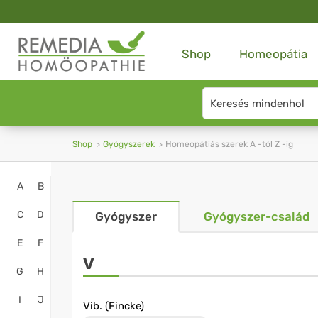
Shop
Homeopátia
Search
type
Shop
Gyógyszerek
Homeopátiás szerek A -tól Z -ig
Homeopathy
A
B
Online
C
D
Gyógyszer
Gyógyszer-család
Shop
E
F
-
V
G
H
Remedia
I
J
Vib. (Fincke)