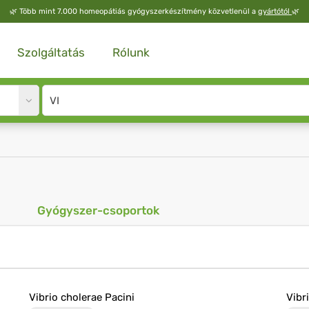
🌿
Több mint 7.000 homeopátiás gyógyszerkészítmény közvetlenül a
gyártótól
🌿
Szolgáltatás
Rólunk
Site
search
input
Gyógyszer-csoportok
Vibrio cholerae Pacini
Vibr