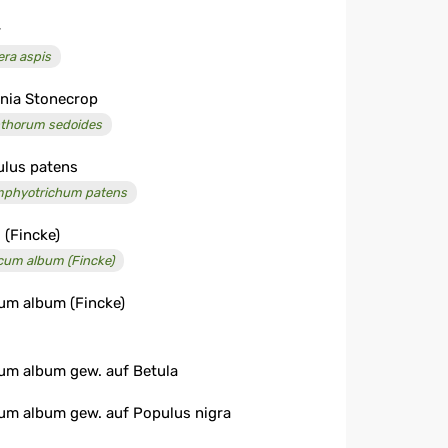
r
era aspis
inia Stonecrop
thorum sedoides
ulus patens
phyotrichum patens
. (Fincke)
cum album (Fincke)
um album (Fincke)
um album gew. auf Betula
um album gew. auf Populus nigra