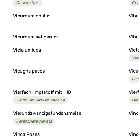
Cholera Nos.
Cho
Viburnum opulus
Vibu
Viburnum setigerum
Vibu
Vicia unijuga
Vict
Vic
Vicugna pacos
Vicu
Lac
Vierfach-Impfstoff mit HIB
Vier
Dipht Tet Pert Hib Vaccine
Dip
Vierundzwanzigstundenameise
Vinc
Paraponera clavata
Vinca Rosea
Vinc