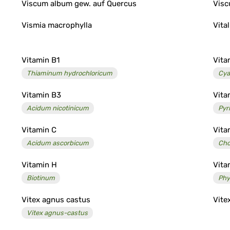
Viscum album gew. auf Quercus
Visc
Vismia macrophylla
Vita
Vitamin B1
Vita
Thiaminum hydrochloricum
Cya
Vitamin B3
Vita
Acidum nicotinicum
Pyr
Vitamin C
Vita
Acidum ascorbicum
Cho
Vitamin H
Vita
Biotinum
Phy
Vitex agnus castus
Vite
Vitex agnus-castus