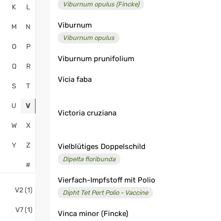
Viburnum opulus (Fincke)
K
L
Viburnum
M
N
Viburnum opulus
O
P
Viburnum prunifolium
Q
R
Vicia faba
S
T
U
V
Victoria cruziana
W
X
Y
Z
Vielblütiges Doppelschild
Dipelta floribunda
#
Vierfach-Impfstoff mit Polio
V2 (1)
Dipht Tet Pert Polio - Vaccine
V7 (1)
Vinca minor (Fincke)