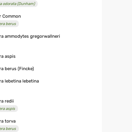
la odorata (Dunham)
er Common
era berus
ra ammodytes gregorwallneri
ra aspis
ra berus (Fincke)
ra lebetina lebetina
ra redii
era aspis
ra torva
era berus