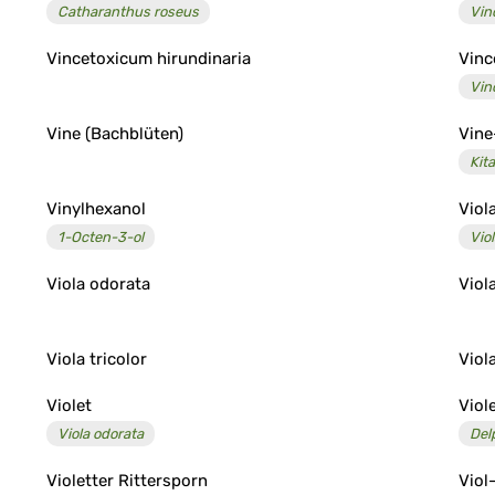
Catharanthus roseus
Vin
Vincetoxicum hirundinaria
Vinc
Vin
Vine (Bachblüten)
Vine
Kita
Vinylhexanol
Viol
1-Octen-3-ol
Viol
Viola odorata
Viol
Viola tricolor
Viol
Violet
Viol
Viola odorata
Del
Violetter Rittersporn
Viol