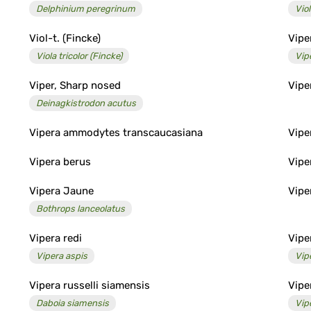
Delphinium peregrinum
Vio
Viol-t. (Fincke)
Vip
Viola tricolor (Fincke)
Vip
Viper, Sharp nosed
Vipe
Deinagkistrodon acutus
Vipera ammodytes transcaucasiana
Vipe
Vipera berus
Vipe
Vipera Jaune
Vipe
Bothrops lanceolatus
Vipera redi
Vipe
Vipera aspis
Vip
Vipera russelli siamensis
Vipe
Daboia siamensis
Vip