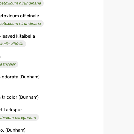
cetoxicum hirundinaria
etoxicum officinale
cetoxicum hirundinaria
-leaved kitaibelia
ibelia vitifolia
a
a tricolor
a odorata (Dunham)
a tricolor (Dunham)
et Larkspur
phinium peregrinum
-o. (Dunham)