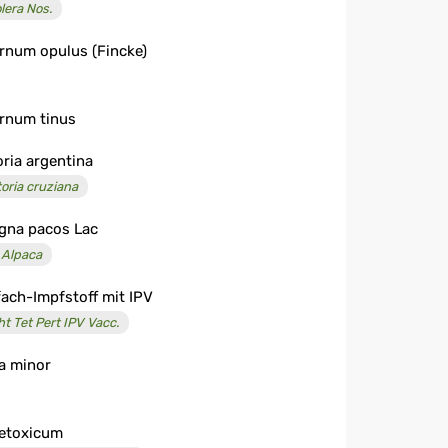
lera Nos.
rnum opulus (Fincke)
rnum tinus
oria argentina
toria cruziana
gna pacos Lac
 Alpaca
fach-Impfstoff mit IPV
ht Tet Pert IPV Vacc.
a minor
etoxicum