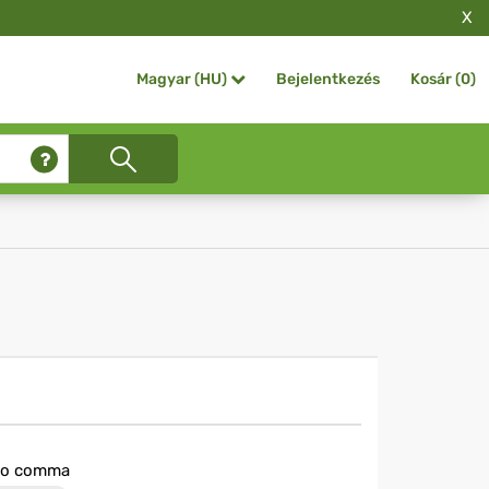
X
Bejelentkezés
Kosár (
0
)
Magyar (HU)
io comma