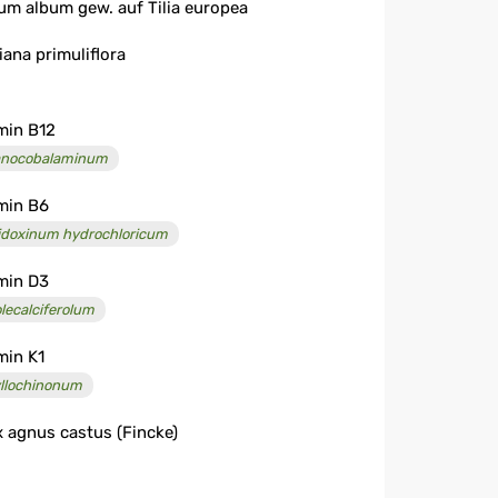
um album gew. auf Tilia europea
liana primuliflora
min B12
nocobalaminum
min B6
idoxinum hydrochloricum
min D3
lecalciferolum
min K1
llochinonum
x agnus castus (Fincke)