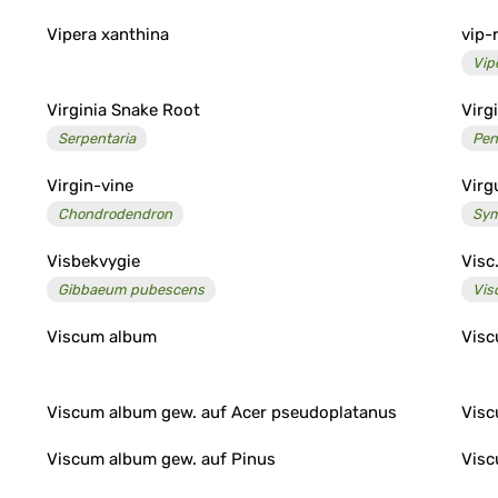
Vipera xanthina
vip-
Vip
Virginia Snake Root
Virg
Serpentaria
Pen
Virgin-vine
Virg
Chondrodendron
Sym
Visbekvygie
Visc
Gibbaeum pubescens
Vis
Viscum album
Visc
Viscum album gew. auf Acer pseudoplatanus
Visc
Viscum album gew. auf Pinus
Visc