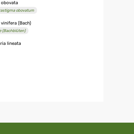
s obovata
rastigma obovatum
 vinifera (Bach)
e (Bachblüten)
ria lineata